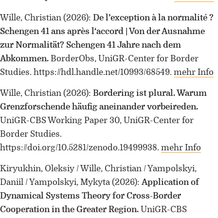
Wille, Christian
(2026)
:
De l’exception à la normalité ?
Schengen 41 ans après l‘accord | Von der Ausnahme
zur Normalität? Schengen 41 Jahre nach dem
Abkommen.
BorderObs, UniGR-Center for Border
Studies. https://hdl.handle.net/10993/68549.
mehr Info
ORCID 0000-0002-5402-3860
Wille, Christian
(2026)
:
Bordering ist plural. Warum
Professor für Kulturwissenschaftliche
Grenzforschende häufig aneinander vorbeireden.
Grenzforschung an der Universität
UniGR-CBS Working Paper 30, UniGR-Center for
Luxemburg
Border Studies.
Leiter des Interdisziplinären
https://doi.org/10.5281/zenodo.19499938.
mehr Info
Kompetenzzentrums „UniGR-Center
for Border Studies“
Kiryukhin, Oleksiy / Wille, Christian / Yampolskyi,
Daniil / Yampolskyi, Mykyta
(2026)
:
Application of
Stv. Leiter des trinationalen Master in
Dynamical Systems Theory for Cross-Border
Border Studies
Cooperation in the Greater Region.
UniGR-CBS