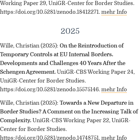
Forschung zu Raum-, Identitäts-,
Working Paper 29, UniGR-Center for Border Studies.
Praxis-, Grenztheorien und
https://doi.org/10.5281/zenodo.18412271.
mehr Info
vergrenzten Lebenswelten
2025
Gründungsmitglied der
Arbeitsgruppen „Cultural Border
Wille, Christian
(2025)
:
On the Reintroduction of
Studies” (KWG), „Bordertextures”
(UniGR-CBS) und „LABOR SwissLux“
Temporary Controls at EU Internal Borders.
Developments and Challenges 40 Years After the
Gutachter für internationale
Schengen Agreement.
Fachzeitschriften und
UniGR-CBS Working Paper 24,
Fördereinrichtungen
UniGR-Center for Border Studies.
https://doi.org/10.5281/zenodo.15575146.
mehr Info
Mitherausgeber der Buchreihe
„Border Studies. Cultures, Spaces,
Wille, Christian
(2025)
:
Towards a New Departure in
Orders” (Nomos)
Border Studies? A Comment on the Increasing Talk of
Complexity.
UniGR-CBS Working Paper 22, UniGR-
Forschungsaufenthalte an der
Center for Border Studies.
Universität Flensburg, Viadrina
Universität Frankfurt (Oder),
https://doi.org/10.5281/zenodo.14748751.
mehr Info