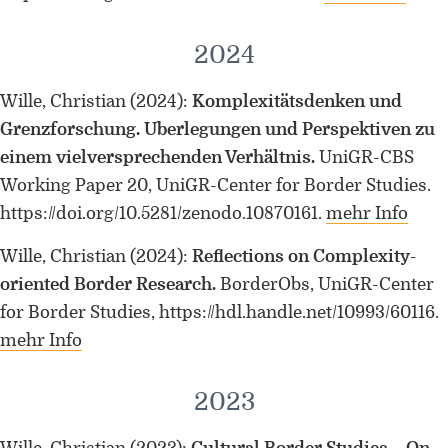
Universität Lothringen, Universität
des Saarlandes und Universität
2024
Duisburg-Essen
Wille, Christian
(2024)
:
Komplexitätsdenken und
Doppelpromotion an der Universität
des Saarlandes und Universität
Grenzforschung. Überlegungen und Perspektiven zu
Luxemburg
einem vielversprechenden Verhältnis.
UniGR-CBS
Working Paper 20, UniGR-Center for Border Studies.
https://doi.org/10.5281/zenodo.10870161.
mehr Info
Wille, Christian
(2024)
:
Reflections on Complexity-
oriented Border Research.
BorderObs, UniGR-Center
for Border Studies, https://hdl.handle.net/10993/60116.
mehr Info
2023