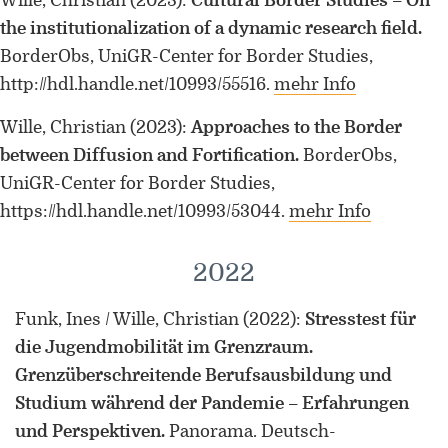
Wille, Christian
(2023)
:
Cultural Border Studies – On
the institutionalization of a dynamic research field.
BorderObs, UniGR-Center for Border Studies,
http://hdl.handle.net/10993/55516.
mehr Info
Wille, Christian
(2023)
:
Approaches to the Border
between Diffusion and Fortification.
BorderObs,
UniGR-Center for Border Studies,
https://hdl.handle.net/10993/53044.
mehr Info
2022
Funk, Ines / Wille, Christian
(2022)
:
Stresstest für
die Jugendmobilität im Grenzraum.
Grenzüberschreitende Berufsausbildung und
Studium während der Pandemie – Erfahrungen
und Perspektiven.
Panorama. Deutsch-