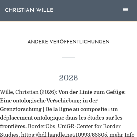
Togg
Toggl
CHRISTIAN WILLE
CHRISTIAN WILLE
navi
naviga
Aktuell
ANDERE VERÖFFENTLICHUNGEN
Themen
L'invité
2026
Publikationen
Wille, Christian
(2026)
:
Von der Linie zum Gefüge:
Eine ontologische Verschiebung in der
Vita
Grenzforschung | De la ligne au composite : un
déplacement ontologique dans les études sur les
frontières.
BorderObs, UniGR-Center for Border
Studies. https://hdl.handle.net/10993/68805.
mehr Info