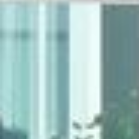
Forschung zu Raum-, Identitäts-,
Praxis-, Grenztheorien und
vergrenzten Lebenswelten
Gründungsmitglied der
Arbeitsgruppen „Cultural Border
Studies” (KWG), „Bordertextures”
(UniGR-CBS) und „LABOR SwissLux“
Gutachter für internationale
Fachzeitschriften und
Fördereinrichtungen
Mitherausgeber der Buchreihe
„Border Studies. Cultures, Spaces,
Orders” (Nomos)
Forschungsaufenthalte an der
Universität Flensburg, Viadrina
Universität Frankfurt (Oder),