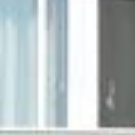
ORCID 0000-0002-5402-3860
Professor für Kulturwissenschaftliche
Grenzforschung an der Universität
Luxemburg
Leiter des Interdisziplinären
Kompetenzzentrums „UniGR-Center
for Border Studies“
Stv. Leiter des trinationalen Master in
Border Studies