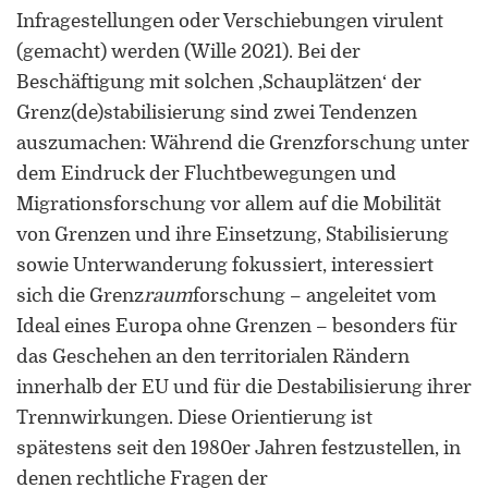
Universität Lothringen, Universität
Infragestellungen oder Verschiebungen virulent
des Saarlandes und Universität
(gemacht) werden (Wille 2021). Bei der
Duisburg-Essen
Beschäftigung mit solchen ‚Schauplätzen‘ der
Grenz(de)stabilisierung sind zwei Tendenzen
Doppelpromotion an der Universität
des Saarlandes und Universität
auszumachen: Während die Grenzforschung unter
Luxemburg
dem Eindruck der Fluchtbewegungen und
Migrationsforschung vor allem auf die Mobilität
von Grenzen und ihre Einsetzung, Stabilisierung
sowie Unterwanderung fokussiert, interessiert
sich die Grenz
raum
forschung – angeleitet vom
Ideal eines Europa ohne Grenzen – besonders für
das Geschehen an den territorialen Rändern
innerhalb der EU und für die Destabilisierung ihrer
Trennwirkungen. Diese Orientierung ist
spätestens seit den 1980er Jahren festzustellen, in
denen rechtliche Fragen der