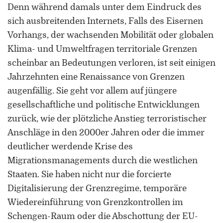
Denn während damals unter dem Eindruck des
sich ausbreitenden Internets, Falls des Eisernen
Vorhangs, der wachsenden Mobilität oder globalen
Klima- und Umweltfragen territoriale Grenzen
scheinbar an Bedeutungen verloren, ist seit einigen
Jahrzehnten eine Renaissance von Grenzen
ORCID 0000-0002-5402-3860
augenfällig. Sie geht vor allem auf jüngere
Professor für Kulturwissenschaftliche
gesellschaftliche und politische Entwicklungen
Grenzforschung an der Universität
zurück, wie der plötzliche Anstieg terroristischer
Luxemburg
Anschläge in den 2000er Jahren oder die immer
deutlicher werdende Krise des
Leiter des Interdisziplinären
Kompetenzzentrums „UniGR-Center
Migrationsmanagements durch die westlichen
for Border Studies“
Staaten. Sie haben nicht nur die forcierte
Digitalisierung der Grenzregime, temporäre
Stv. Leiter des trinationalen Master in
Wiedereinführung von Grenzkontrollen im
Border Studies
Schengen-Raum oder die Abschottung der EU-