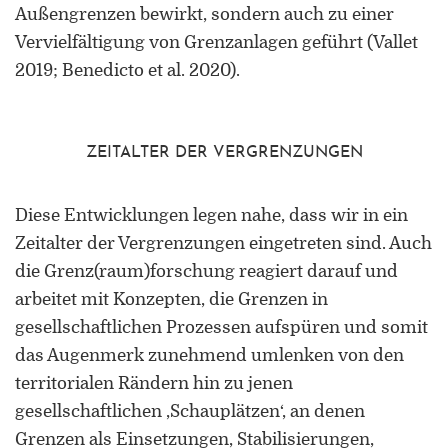
Forschung zu Raum-, Identitäts-,
Außengrenzen bewirkt, sondern auch zu einer
Praxis-, Grenztheorien und
Vervielfältigung von Grenzanlagen geführt (Vallet
vergrenzten Lebenswelten
2019; Benedicto et al. 2020).
Gründungsmitglied der
Arbeitsgruppen „Cultural Border
Studies” (KWG), „Bordertextures”
ZEITALTER DER VERGRENZUNGEN
(UniGR-CBS) und „LABOR SwissLux“
Gutachter für internationale
Diese Entwicklungen legen nahe, dass wir in ein
Fachzeitschriften und
Zeitalter der Vergrenzungen eingetreten sind. Auch
Fördereinrichtungen
die Grenz(raum)forschung reagiert darauf und
arbeitet mit Konzepten, die Grenzen in
Mitherausgeber der Buchreihe
„Border Studies. Cultures, Spaces,
gesellschaftlichen Prozessen aufspüren und somit
Orders” (Nomos)
das Augenmerk zunehmend umlenken von den
territorialen Rändern hin zu jenen
Forschungsaufenthalte an der
gesellschaftlichen ‚Schauplätzen‘, an denen
Universität Flensburg, Viadrina
Universität Frankfurt (Oder),
Grenzen als Einsetzungen, Stabilisierungen,