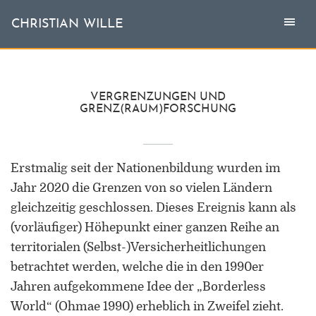
Togg
Toggl
CHRISTIAN WILLE
CHRISTIAN WILLE
navi
naviga
Aktuell
VERGRENZUNGEN UND
GRENZ(RAUM)FORSCHUNG
Themen
L'invité
Erstmalig seit der Nationenbildung wurden im
Jahr 2020 die Grenzen von so vielen Ländern
Publikationen
gleichzeitig geschlossen. Dieses Ereignis kann als
(vorläufiger) Höhepunkt einer ganzen Reihe an
Vita
territorialen (Selbst-)Versicherheitlichungen
betrachtet werden, welche die in den 1990er
Jahren aufgekommene Idee der „Borderless
World“ (Ohmae 1990) erheblich in Zweifel zieht.