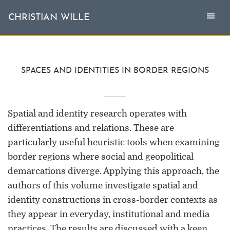
Togg
Toggl
CHRISTIAN WILLE
CHRISTIAN WILLE
navi
naviga
Aktuell
SPACES AND IDENTITIES IN BORDER REGIONS
Themen
Spatial and identity research operates with
L'invité
differentiations and relations. These are
particularly useful heuristic tools when examining
Publikationen
border regions where social and geopolitical
Vita
demarcations diverge. Applying this approach, the
authors of this volume investigate spatial and
identity constructions in cross-border contexts as
they appear in everyday, institutional and media
practices. The results are discussed with a keen