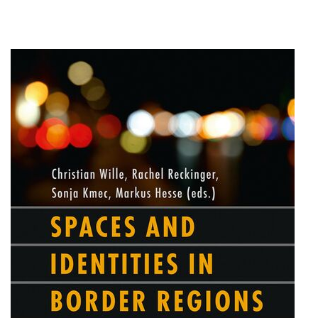
Forschung zu Raum-, Identitäts-,
Praxis-, Grenztheorien und
vergrenzten Lebenswelten
Gründungsmitglied der
Arbeitsgruppen „Cultural Border
Studies” (KWG), „Bordertextures”
(UniGR-CBS) und „LABOR SwissLux“
Gutachter für internationale
Fachzeitschriften und
Fördereinrichtungen
Mitherausgeber der Buchreihe
„Border Studies. Cultures, Spaces,
Orders” (Nomos)
Forschungsaufenthalte an der
Universität Flensburg, Viadrina
Universität Frankfurt (Oder),