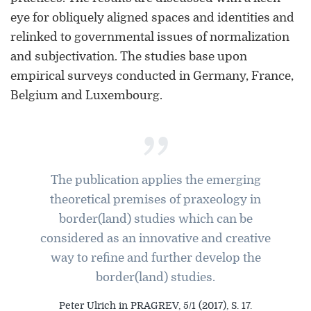
eye for obliquely aligned spaces and identities and
relinked to governmental issues of normalization
and subjectivation. The studies base upon
empirical surveys conducted in Germany, France,
Belgium and Luxembourg.
ORCID 0000-0002-5402-3860
”
Professor für Kulturwissenschaftliche
Grenzforschung an der Universität
Luxemburg
The publication applies the emerging
theoretical premises of praxeology in
Leiter des Interdisziplinären
border(land) studies which can be
Kompetenzzentrums „UniGR-Center
for Border Studies“
considered as an innovative and creative
way to refine and further develop the
Stv. Leiter des trinationalen Master in
border(land) studies.
Border Studies
Peter Ulrich in PRAGREV, 5/1 (2017), S. 17.