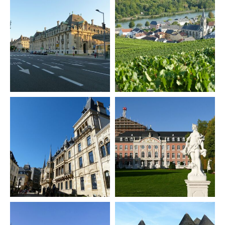
ORCID 0000-0002-5402-3860
Professor für Kulturwissenschaftliche
Grenzforschung an der Universität
Luxemburg
Leiter des Interdisziplinären
Kompetenzzentrums „UniGR-Center
for Border Studies“
Stv. Leiter des trinationalen Master in
Border Studies