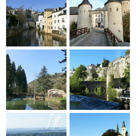
Forschung zu Raum-, Identitäts-,
Praxis-, Grenztheorien und
vergrenzten Lebenswelten
Gründungsmitglied der
Arbeitsgruppen „Cultural Border
Studies” (KWG), „Bordertextures”
(UniGR-CBS) und „LABOR SwissLux“
Gutachter für internationale
Fachzeitschriften und
Fördereinrichtungen
Mitherausgeber der Buchreihe
„Border Studies. Cultures, Spaces,
Orders” (Nomos)
Forschungsaufenthalte an der
Universität Flensburg, Viadrina
Universität Frankfurt (Oder),