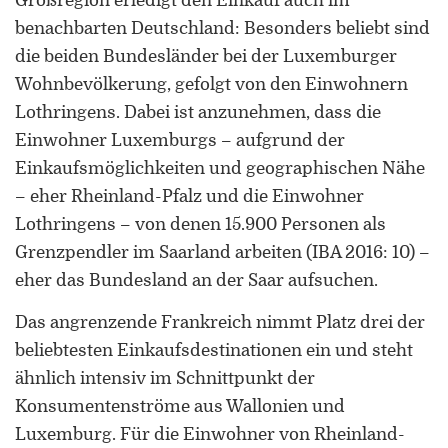
Großregion erledigt den Einkauf auch im
Forschung zu Raum-, Identitäts-,
benachbarten Deutschland: Besonders beliebt sind
Praxis-, Grenztheorien und
vergrenzten Lebenswelten
die beiden Bundesländer bei der Luxemburger
Wohnbevölkerung, gefolgt von den Einwohnern
Gründungsmitglied der
Lothringens. Dabei ist anzunehmen, dass die
Arbeitsgruppen „Cultural Border
Einwohner Luxemburgs – aufgrund der
Studies” (KWG), „Bordertextures”
Einkaufsmöglichkeiten und geographischen Nähe
(UniGR-CBS) und „LABOR SwissLux“
– eher Rheinland-Pfalz und die Einwohner
Gutachter für internationale
Lothringens – von denen 15.900 Personen als
Fachzeitschriften und
Grenzpendler im Saarland arbeiten (IBA 2016: 10) –
Fördereinrichtungen
eher das Bundesland an der Saar aufsuchen.
Mitherausgeber der Buchreihe
Das angrenzende Frankreich nimmt Platz drei der
„Border Studies. Cultures, Spaces,
Orders” (Nomos)
beliebtesten Einkaufsdestinationen ein und steht
ähnlich intensiv im Schnittpunkt der
Forschungsaufenthalte an der
Konsumentenströme aus Wallonien und
Universität Flensburg, Viadrina
Luxemburg. Für die Einwohner von Rheinland-
Universität Frankfurt (Oder),