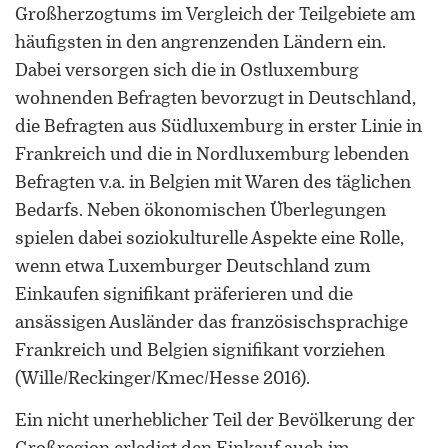
Großherzogtums im Vergleich der Teilgebiete am
häufigsten in den angrenzenden Ländern ein.
Dabei versorgen sich die in Ostluxemburg
wohnenden Befragten bevorzugt in Deutschland,
die Befragten aus Südluxemburg in erster Linie in
Frankreich und die in Nordluxemburg lebenden
ORCID 0000-0002-5402-3860
Befragten v.a. in Belgien mit Waren des täglichen
Professor für Kulturwissenschaftliche
Bedarfs. Neben ökonomischen Überlegungen
Grenzforschung an der Universität
spielen dabei soziokulturelle Aspekte eine Rolle,
Luxemburg
wenn etwa Luxemburger Deutschland zum
Einkaufen signifikant präferieren und die
Leiter des Interdisziplinären
Kompetenzzentrums „UniGR-Center
ansässigen Ausländer das französischsprachige
for Border Studies“
Frankreich und Belgien signifikant vorziehen
(Wille/Reckinger/Kmec/Hesse 2016).
Stv. Leiter des trinationalen Master in
Border Studies
Ein nicht unerheblicher Teil der Bevölkerung der