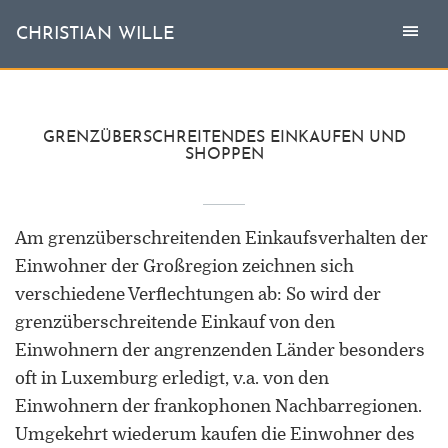
Togg
Toggl
CHRISTIAN WILLE
CHRISTIAN WILLE
navi
naviga
Aktuell
GRENZÜBERSCHREITENDES EINKAUFEN UND
SHOPPEN
Themen
L'invité
Am grenzüberschreitenden Einkaufsverhalten der
Einwohner der Großregion zeichnen sich
Publikationen
verschiedene Verflechtungen ab: So wird der
grenzüberschreitende Einkauf von den
Vita
Einwohnern der angrenzenden Länder besonders
oft in Luxemburg erledigt, v.a. von den
Einwohnern der frankophonen Nachbarregionen.
Umgekehrt wiederum kaufen die Einwohner des