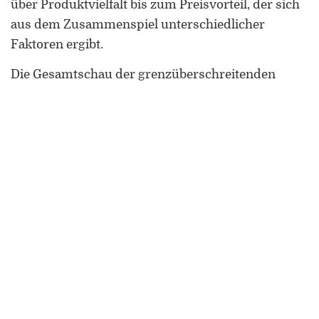
über Produktvielfalt bis zum Preisvorteil, der sich
aus dem Zusammenspiel unterschiedlicher
Faktoren ergibt.
Die Gesamtschau der grenzüberschreitenden
Konsumentenströme spiegelt Verflechtungen
insbesondere zwischen Luxemburg und den
beiden deutschen Bundesländern sowie zwischen
Luxemburg, Lothringen und Wallonien wider.
Diese räumliche Konfiguration zeigt zugleich eine
sprachräumliche Fragmentierung an, zeichnet
sich hier doch eine Differenzierung von deutsch-
und französischsprachigen Teilgebieten ab, die die
vermittelnde Position Luxemburgs in der
Großregion deutlich macht. Die
grenzüberschreitende Freizeitmobilität beruht in
erster Linie auf Unterschieden zwischen den