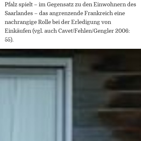
Universität Lothringen, Universität
Pfalz spielt – im Gegensatz zu den Einwohnern des
des Saarlandes und Universität
Saarlandes – das angrenzende Frankreich eine
Duisburg-Essen
nachrangige Rolle bei der Erledigung von
Einkäufen (vgl. auch Cavet/Fehlen/Gengler 2006:
Doppelpromotion an der Universität
55).
des Saarlandes und Universität
Luxemburg