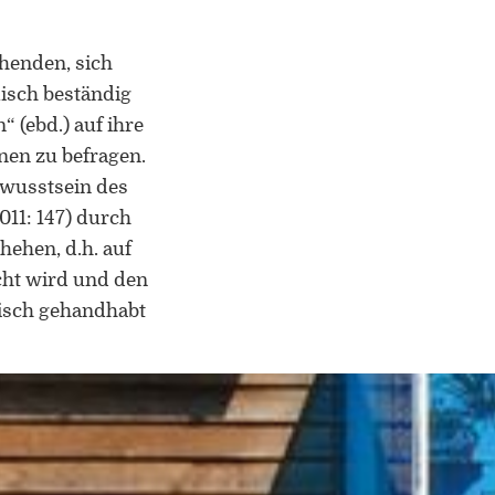
Mitherausgeber der Buchreihe
„Border Studies. Cultures, Spaces,
Orders” (Nomos)
ehenden, sich
isch beständig
Forschungsaufenthalte an der
 (ebd.) auf ihre
Universität Flensburg, Viadrina
nen zu befragen.
Universität Frankfurt (Oder),
Universität Lothringen, Universität
Bewusstsein des
des Saarlandes und Universität
011: 147) durch
Duisburg-Essen
hehen, d.h. auf
acht wird und den
Doppelpromotion an der Universität
ktisch gehandhabt
des Saarlandes und Universität
Luxemburg