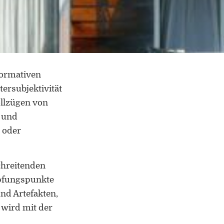
normativen
ersubjektivität
ollzügen von
n und
 oder
chreitenden
pfungspunkte
nd Artefakten,
 wird mit der
che