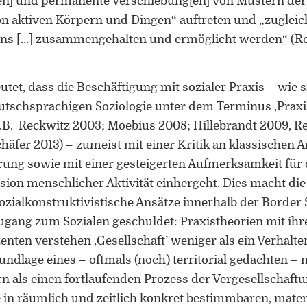
en] und permanente Verschiebung[en] von Mustern de
n aktiven Körpern und Dingen“ auftreten und „zuglei
ens […] zusammengehalten und ermöglicht werden“ (R
tet, dass die Beschäftigung mit sozialer Praxis – wie si
utschsprachigen Soziologie unter dem Terminus ‚Praxi
. z.B. Reckwitz 2003; Moebius 2008; Hillebrandt 2009, R
häfer 2013) – zumeist mit einer Kritik an klassischen 
ung sowie mit einer gesteigerten Aufmerksamkeit für d
ion menschlicher Aktivität einhergeht. Dies macht die
sozialkonstruktivistische Ansätze innerhalb der Border 
gang zum Sozialen geschuldet: Praxistheorien mit ihr
enten verstehen ‚Gesellschaft’ weniger als ein Verhalten
undlage eines – oftmals (noch) territorial gedachten –
n als einen fortlaufenden Prozess der Vergesellschaftun
e in räumlich und zeitlich konkret bestimmbaren, materi