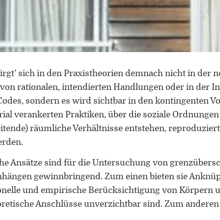
birgt’ sich in den Praxistheorien demnach nicht in der 
on rationalen, intendierten Handlungen oder in der Int
Codes, sondern es wird sichtbar in den kontingenten V
ial verankerten Praktiken, über die soziale Ordnunge
tende) räumliche Verhältnisse entstehen, reproduziert
erden.
che Ansätze sind für die Untersuchung von grenzübers
hängen gewinnbringend. Zum einen bieten sie Anknü
ionelle und empirische Berücksichtigung von Körpern u
oretische Anschlüsse unverzichtbar sind. Zum anderen
llzugsdimension menschlicher Aktivität die vermeintli