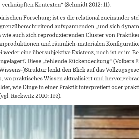
verknüpften Kontexten“ (Schmidt 2012: 11).
rischen Forschung ist es die relational zueinander st
grenzüberschreitend aufspannenden „und sich dynam
ie auch sich reproduzierenden Cluster von Praktiken“
nnproduktionen und räumlich-materialen Konfiguratio
ei weder eine übersubjektive Existenz, noch ist er im 
ingelagert’. Diese „fehlende Rückendeckung“ (Volbers 2
(Wissens-)Struktur lenkt den Blick auf das Vollzugsgesc
is, wo praktisches Wissen aktualisiert und hervorgebr
det, wie Dinge in einer Praktik interpretiert oder pra
gl. Reckwitz 2010: 193).