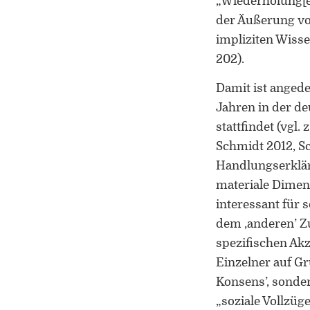
„Wiederholung[
der Äußerung vo
impliziten Wiss
202).
Damit ist angedeu
Jahren in der de
stattfindet (vgl
Schmidt 2012, Sc
Handlungserklär
materiale Dimens
interessant für 
dem ‚anderen’ Zu
spezifischen Akz
Einzelner auf Gr
Konsens’, sonder
„soziale Vollzüg