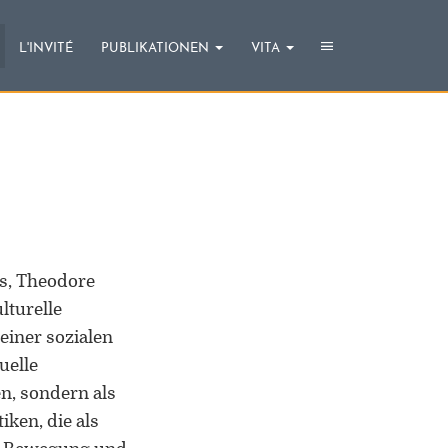
CHRISTIAN WILLE
Toggle
Toggle
L'INVITÉ
PUBLIKATIONEN
VITA
navigation
navigat
ns, Theodore
lturelle
ORCID 0000-0002-5402-3860
einer sozialen
Professor für Kulturwissenschaftliche
uelle
Grenzforschung an der Universität
n, sondern als
Luxemburg
iken, die als