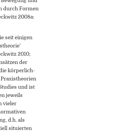
r Bewegung und
Leiter des Interdisziplinären
Kompetenzzentrums „UniGR-Center
ch durch Formen
for Border Studies“
eckwitz 2008a:
Stv. Leiter des trinationalen Master in
Border Studies
e seit einigen
stheorie’
Forschung zu Raum-, Identitäts-,
eckwitz 2010;
Praxis-, Grenztheorien und
Ansätzen der
vergrenzten Lebenswelten
ie körperlich-
Gründungsmitglied der
 Praxistheorien
Arbeitsgruppen „Cultural Border
Studies und ist
Studies” (KWG), „Bordertextures”
en jeweils
(UniGR-CBS) und „LABOR SwissLux“
 vieler
Gutachter für internationale
 normativen
Fachzeitschriften und
g, d.h. als
Fördereinrichtungen
ell situierten