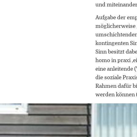
und miteinander 
Aufgabe der empi
möglicherweise 
umschichtenden w
kontingenten Si
Sinn besitzt dab
homo in praxi ‚e
eine anleitende 
die soziale Prax
Rahmen dafür bil
werden können (v