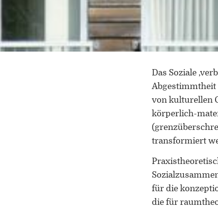
Das Soziale ‚ver
Abgestimmtheit v
von kulturellen 
körperlich-mater
(grenzüberschrei
transformiert w
Praxistheoretis
Sozialzusammen
für die konzept
die für raumthe
Betonung der Vo