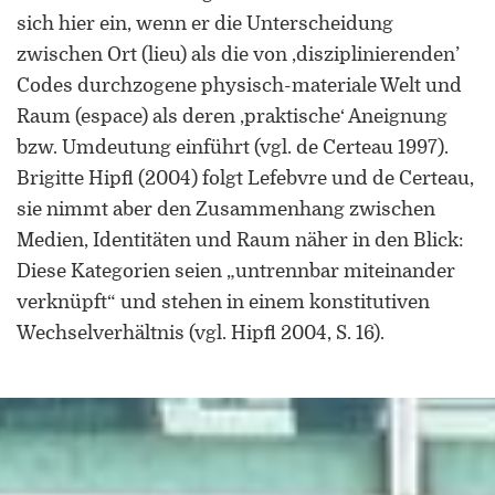
Forschung zu Raum-, Identitäts-,
sich hier ein, wenn er die Unterscheidung
Praxis-, Grenztheorien und
zwischen Ort (lieu) als die von ‚disziplinierenden’
vergrenzten Lebenswelten
Codes durchzogene physisch-materiale Welt und
Gründungsmitglied der
Raum (espace) als deren ‚praktische‘ Aneignung
Arbeitsgruppen „Cultural Border
bzw. Umdeutung einführt (vgl. de Certeau 1997).
Studies” (KWG), „Bordertextures”
Brigitte Hipfl (2004) folgt Lefebvre und de Certeau,
(UniGR-CBS) und „LABOR SwissLux“
sie nimmt aber den Zusammenhang zwischen
Gutachter für internationale
Medien, Identitäten und Raum näher in den Blick:
Fachzeitschriften und
Diese Kategorien seien „untrennbar miteinander
Fördereinrichtungen
verknüpft“ und stehen in einem konstitutiven
Mitherausgeber der Buchreihe
Wechselverhältnis (vgl. Hipfl 2004, S. 16).
„Border Studies. Cultures, Spaces,
Orders” (Nomos)
Forschungsaufenthalte an der
Universität Flensburg, Viadrina
Universität Frankfurt (Oder),