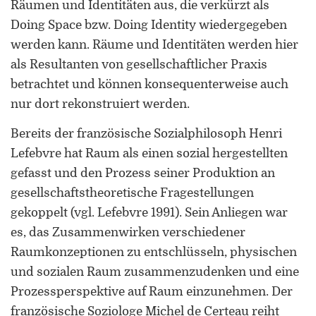
Räumen und Identitäten aus, die verkürzt als
Doing Space bzw. Doing Identity wiedergegeben
werden kann. Räume und Identitäten werden hier
als Resultanten von gesellschaftlicher Praxis
betrachtet und können konsequenterweise auch
nur dort rekonstruiert werden.
ORCID 0000-0002-5402-3860
Bereits der französische Sozialphilosoph Henri
Professor für Kulturwissenschaftliche
Lefebvre hat Raum als einen sozial hergestellten
Grenzforschung an der Universität
gefasst und den Prozess seiner Produktion an
Luxemburg
gesellschaftstheoretische Fragestellungen
Leiter des Interdisziplinären
gekoppelt (vgl. Lefebvre 1991). Sein Anliegen war
Kompetenzzentrums „UniGR-Center
es, das Zusammenwirken verschiedener
for Border Studies“
Raumkonzeptionen zu entschlüsseln, physischen
und sozialen Raum zusammenzudenken und eine
Stv. Leiter des trinationalen Master in
Border Studies
Prozessperspektive auf Raum einzunehmen. Der
französische Soziologe Michel de Certeau reiht