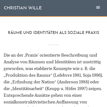
Togg
Toggl
CHRISTIAN WILLE
CHRISTIAN WILLE
navi
naviga
Aktuell
RÄUME UND IDENTITÄTEN ALS SOZIALE PRAXIS
Themen
Die an der ‚Praxis’ orientierte Beschreibung und
L'invité
Analyse von Räumen und Identitäten ist unstrittig
Publikationen
geworden, was etablierte Konzepte wie z. B. die
„Produktion des Raums“ (Lefebvre 1981, Soja 1996),
Vita
die „Erfindung der Nation“ (Anderson 1988) oder
die „Identitätsarbeit“ (Keupp u. Höfer 1997) zeigen.
Entsprechende Ansätze gehen von einer
sozialkonstruktivistischen Auffassung von