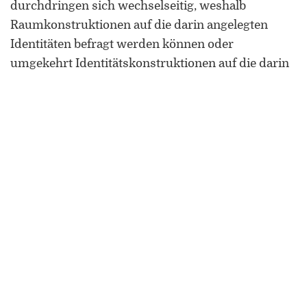
durchdringen sich wechselseitig, weshalb
Raumkonstruktionen auf die darin angelegten
Identitäten befragt werden können oder
umgekehrt Identitätskonstruktionen auf die darin
angelegten Verräumlichungen.
Das umrissene konzeptionelle Verständnis hat die
soziale Praxis zu einer Schlüsselkategorie der
modernen Raum- und Identitätsforschung werden
lassen. Bachmann-Medick (2006, S. 303) spricht in
diesem Zusammenhang von einer
„methodische[n] Untersuchungseinstellung“,
womit sie die generelle Forschungshaltung,
ausgehend und entlang von sozialen Praktiken,
bezeichnet.
Verwendete Literatur