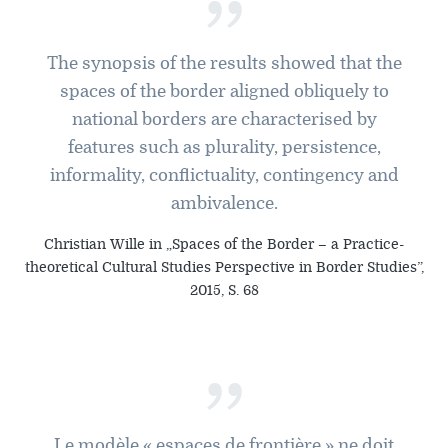
”
Forschung zu Raum-, Identitäts-,
Praxis-, Grenztheorien und
vergrenzten Lebenswelten
The synopsis of the results showed that the
spaces of the border aligned obliquely to
Gründungsmitglied der
national borders are characterised by
Arbeitsgruppen „Cultural Border
features such as plurality, persistence,
Studies” (KWG), „Bordertextures”
(UniGR-CBS) und „LABOR SwissLux“
informality, conflictuality, contingency and
ambivalence.
Gutachter für internationale
Fachzeitschriften und
Christian Wille in „Spaces of the Border – a Practice-
Fördereinrichtungen
theoretical Cultural Studies Perspective in Border Studies”,
2015, S. 68
Mitherausgeber der Buchreihe
„Border Studies. Cultures, Spaces,
Orders” (Nomos)
”
Forschungsaufenthalte an der
Universität Flensburg, Viadrina
Universität Frankfurt (Oder),
Le modèle « espaces de frontière » ne doit