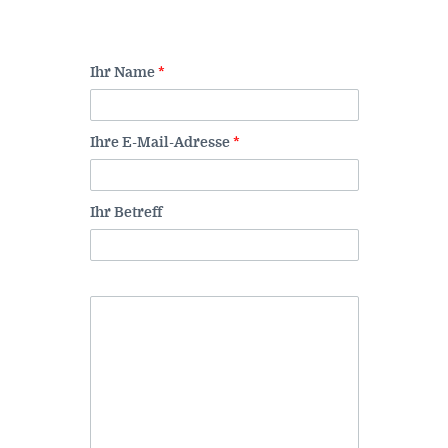
Ihr Name
*
Ihre E-Mail-Adresse
*
ORCID 0000-0002-5402-3860
Professor für Kulturwissenschaftliche
Ihr Betreff
Grenzforschung an der Universität
Luxemburg
Leiter des Interdisziplinären
Kompetenzzentrums „UniGR-Center
for Border Studies“
Stv. Leiter des trinationalen Master in
Border Studies