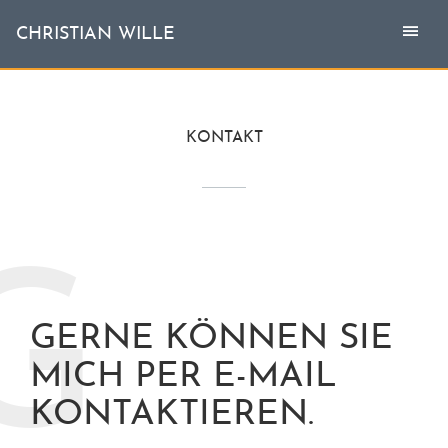
Togg
Toggl
CHRISTIAN WILLE
CHRISTIAN WILLE
navi
naviga
Aktuell
KONTAKT
Themen
L'invité
G
Publikationen
GERNE KÖNNEN SIE
Vita
MICH PER E-MAIL
KONTAKTIEREN.