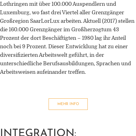
Forschung zu Raum-, Identitäts-,
Lothringen mit über 100.000 Auspendlern und
Praxis-, Grenztheorien und
Luxemburg, wo fast drei Viertel aller Grenzgänger
vergrenzten Lebenswelten
Großregion SaarLorLux arbeiten. Aktuell (2017) stellen
die 160.000 Grenzgänger im Großherzogtum 43
Gründungsmitglied der
Arbeitsgruppen „Cultural Border
Prozent der dort Beschäftigten – 1980 lag ihr Anteil
Studies” (KWG), „Bordertextures”
noch bei 9 Prozent. Dieser Entwicklung hat zu einer
(UniGR-CBS) und „LABOR SwissLux
diversifizierten Arbeitswelt geführt, in der
Gutachter für internationale
unterschiedliche Berufsausbildungen, Sprachen und
Fachzeitschriften und
Arbeitsweisen aufeinander treffen.
Fördereinrichtungen
Mitherausgeber der Buchreihe
„Border Studies. Cultures, Spaces,
Orders” (Nomos)
MEHR INFO
Forschungsaufenthalte an der
Universität Flensburg, Viadrina
INTEGRATION:
Universität Frankfurt (Oder),