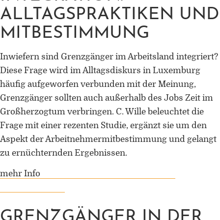
Universität Lothringen, Universität
ALLTAGSPRAKTIKEN UND
des Saarlandes und Universität
Duisburg-Essen
MITBESTIMMUNG
Doppelpromotion an der Universitä
Inwiefern sind Grenzgänger im Arbeitsland integriert?
des Saarlandes und Universität
Diese Frage wird im Alltagsdiskurs in Luxemburg
Luxemburg
häufig aufgeworfen verbunden mit der Meinung,
Grenzgänger sollten auch außerhalb des Jobs Zeit im
Großherzogtum verbringen. C. Wille beleuchtet die
Frage mit einer rezenten Studie, ergänzt sie um den
Aspekt der Arbeitnehmermitbestimmung und gelangt
zu ernüchternden Ergebnissen.
mehr Info
GRENZGÄNGER IN DER