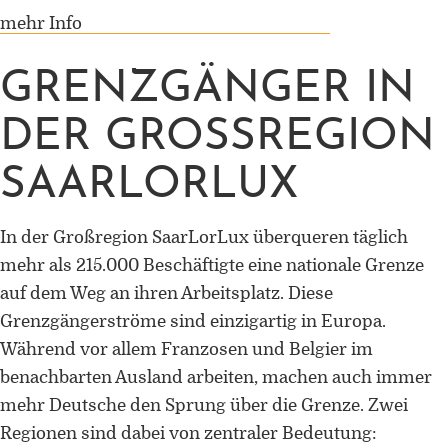
mehr Info
GRENZGÄNGER IN
DER GROSSREGION S
ORCID 0000-0002-5402-3860
AARLORLUX
Professor für Kulturwissenschaftlic
Grenzforschung an der Universität
In der Großregion SaarLorLux überqueren täglich
Luxemburg
mehr als 215.000 Beschäftigte eine nationale Grenze
auf dem Weg an ihren Arbeitsplatz. Diese
Leiter des Interdisziplinären
Kompetenzzentrums „UniGR-Cente
Grenzgängerströme sind einzigartig in Europa.
for Border Studies“
Während vor allem Franzosen und Belgier im
benachbarten Ausland arbeiten, machen auch immer
Stv. Leiter des trinationalen Master 
mehr Deutsche den Sprung über die Grenze. Zwei
Border Studies
Regionen sind dabei von zentraler Bedeutung: