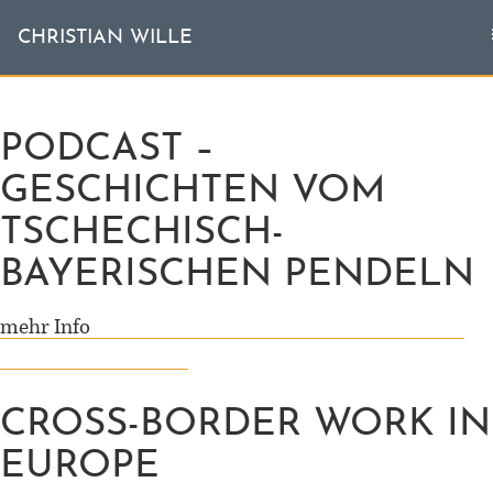
T
CHRISTIAN WILLE
CHRISTIAN WILLE
n
PODCAST –
Aktuell
GESCHICHTEN VOM
Themen
TSCHECHISCH-
L'invité
BAYERISCHEN PENDELN
Publikationen
mehr Info
Vita
CROSS-BORDER WORK IN
EUROPE