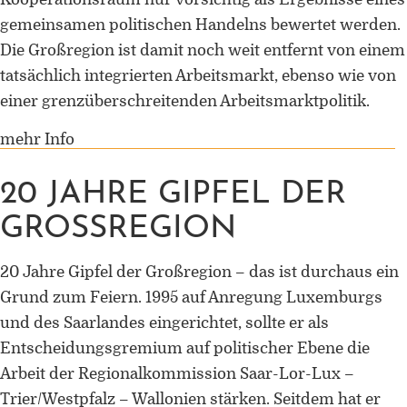
Forschung zu Raum-, Identitäts-,
gemeinsamen politischen Handelns bewertet werden.
Praxis-, Grenztheorien und
Die Großregion ist damit noch weit entfernt von einem
vergrenzten Lebenswelten
tatsächlich integrierten Arbeitsmarkt, ebenso wie von
Gründungsmitglied der
einer grenzüberschreitenden Arbeitsmarktpolitik.
Arbeitsgruppen „Cultural Border
Studies” (KWG), „Bordertextures”
mehr Info
(UniGR-CBS) und „LABOR SwissLux
20 JAHRE GIPFEL DER
Gutachter für internationale
Fachzeitschriften und
GROSSREGION
Fördereinrichtungen
20 Jahre Gipfel der Großregion – das ist durchaus ein
Mitherausgeber der Buchreihe
„Border Studies. Cultures, Spaces,
Grund zum Feiern. 1995 auf Anregung Luxemburgs
Orders” (Nomos)
und des Saarlandes eingerichtet, sollte er als
Entscheidungsgremium auf politischer Ebene die
Forschungsaufenthalte an der
Arbeit der Regionalkommission Saar-Lor-Lux –
Universität Flensburg, Viadrina
Universität Frankfurt (Oder),
Trier/Westpfalz – Wallonien stärken. Seitdem hat er