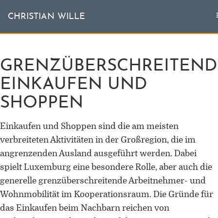
T
CHRISTIAN WILLE
CHRISTIAN WILLE
n
GRENZÜBERSCHREITEND
Aktuell
EINKAUFEN UND
Themen
SHOPPEN
L'invité
Einkaufen und Shoppen sind die am meisten
Publikationen
verbreiteten Aktivitäten in der Großregion, die im
angrenzenden Ausland ausgeführt werden. Dabei
Vita
spielt Luxemburg eine besondere Rolle, aber auch die
generelle grenzüberschreitende Arbeitnehmer- und
Wohnmobilität im Kooperationsraum. Die Gründe für
das Einkaufen beim Nachbarn reichen von