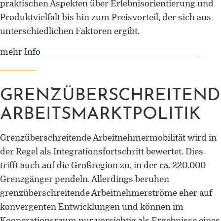
praktischen Aspekten über Erlebnisorientierung und
Produktvielfalt bis hin zum Preisvorteil, der sich aus
unterschiedlichen Faktoren ergibt.
mehr Info
ORCID 0000-0002-5402-3860
GRENZÜBERSCHREITEND
Professor für Kulturwissenschaftlic
ARBEITSMARKTPOLITIK
Grenzforschung an der Universität
Luxemburg
Grenzüberschreitende Arbeitnehmermobilität wird in
Leiter des Interdisziplinären
der Regel als Integrationsfortschritt bewertet. Dies
Kompetenzzentrums „UniGR-Cente
trifft auch auf die Großregion zu, in der ca. 220.000
for Border Studies“
Grenzgänger pendeln. Allerdings beruhen
Stv. Leiter des trinationalen Master i
grenzüberschreitende Arbeitnehmerströme eher auf
Border Studies
konvergenten Entwicklungen und können im
Kooperationsraum nur vorsichtig als Ergebnisse eines